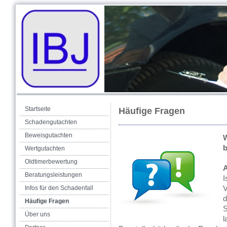
Startseite
Häufige Fragen
Schadengutachten
Beweisgutachten
W
b
Wertgutachten
Oldtimerbewertung
A
Beratungsleistungen
I
V
Infos für den Schadenfall
d
Häufige Fragen
S
Über uns
l